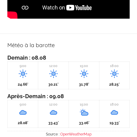
Météo à la barotte
Demain
: 08.08
9:00
12:00
15:00
18:00
24.66°
30.21°
31.78°
28.25°
Après-Demain
: 09.08
9:00
12:00
15:00
18:00
28.08°
33.43°
33.06°
19.33°
Source :
OpenWeatherMap