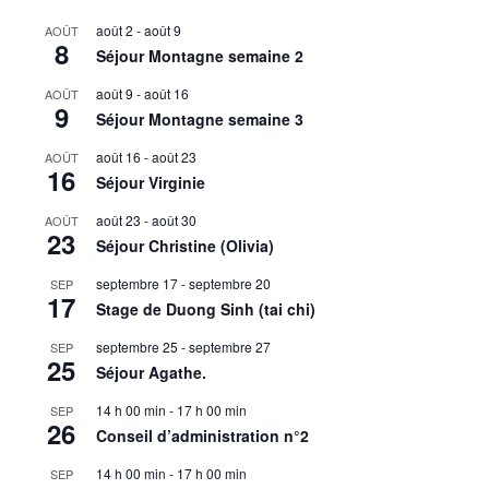
août 2
-
août 9
AOÛT
8
Séjour Montagne semaine 2
août 9
-
août 16
AOÛT
9
Séjour Montagne semaine 3
août 16
-
août 23
AOÛT
16
Séjour Virginie
août 23
-
août 30
AOÛT
23
Séjour Christine (Olivia)
septembre 17
-
septembre 20
SEP
17
Stage de Duong Sinh (tai chi)
septembre 25
-
septembre 27
SEP
25
Séjour Agathe.
14 h 00 min
-
17 h 00 min
SEP
26
Conseil d’administration n°2
14 h 00 min
-
17 h 00 min
SEP