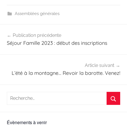
Assemblées générales
Navigation
Publication précédente
de
Séjour Famille 2023 : début des inscriptions
l’article
Article suivant
L’été à la montagne… Revoir la barotte. Venez!
Recherche
pour
Reche
:
Évènements à venir