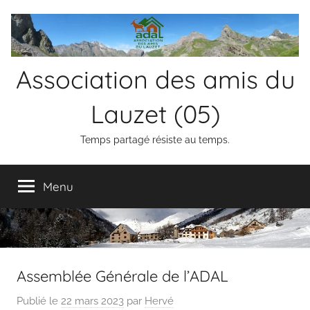
Aller
au
contenu
Association des amis du
Lauzet (05)
Temps partagé résiste au temps.
Menu
Assemblée Générale de l’ADAL
Publié le
22 mars 2023
par
Hervé