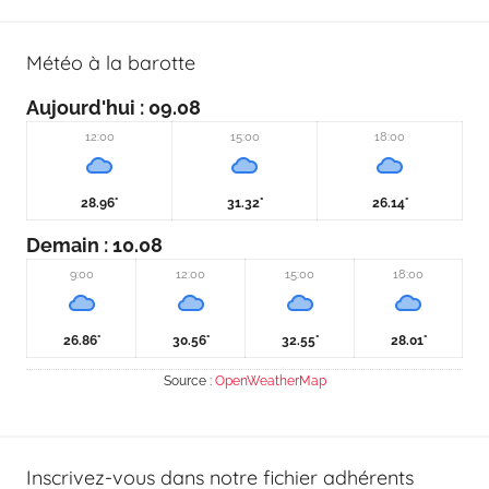
Météo à la barotte
Aujourd'hui
: 09.08
12:00
15:00
18:00
28.96°
31.32°
26.14°
Demain
: 10.08
9:00
12:00
15:00
18:00
26.86°
30.56°
32.55°
28.01°
Source :
OpenWeatherMap
Inscrivez-vous dans notre fichier adhérents