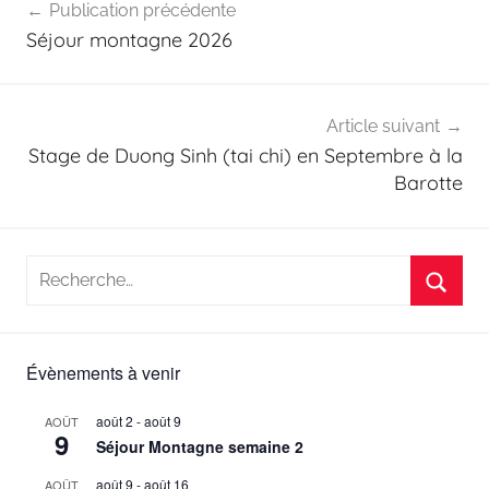
Publication précédente
de
Séjour montagne 2026
l’article
Article suivant
Stage de Duong Sinh (tai chi) en Septembre à la
Barotte
Recherche
pour
Reche
:
Évènements à venir
août 2
-
août 9
AOÛT
9
Séjour Montagne semaine 2
août 9
-
août 16
AOÛT