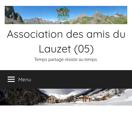
Aller
au
contenu
Association des amis du
Lauzet (05)
Temps partagé résiste au temps.
Menu