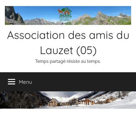
Aller
au
contenu
Association des amis du
Lauzet (05)
Temps partagé résiste au temps.
Menu