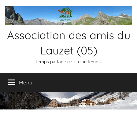
Aller
au
contenu
Association des amis du
Lauzet (05)
Temps partagé résiste au temps.
Menu