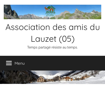
Aller
au
contenu
Association des amis du
Lauzet (05)
Temps partagé résiste au temps.
Menu