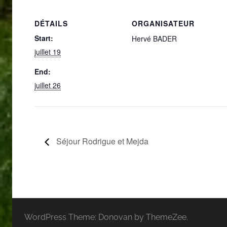
DÉTAILS
ORGANISATEUR
Start:
Hervé BADER
juillet 19
End:
juillet 26
Séjour Rodrigue et Mejda
WordPress Theme: Donovan by ThemeZee.