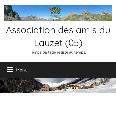
Aller
au
contenu
Association des amis du
Lauzet (05)
Temps partagé résiste au temps.
Menu