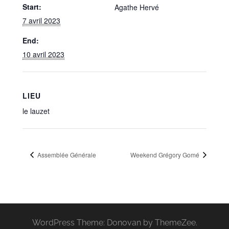
Start:
Agathe Hervé
7 avril 2023
End:
10 avril 2023
LIEU
le lauzet
Assemblée Générale
Weekend Grégory Gomé
WordPress Theme: Donovan by ThemeZee.